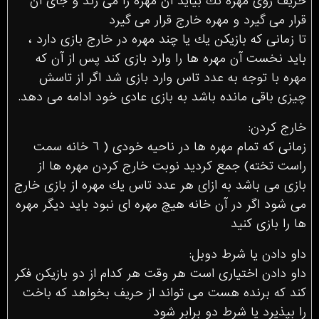
حريف روى مهره تك بيايد آن مهره را مى زند و جاى آن
قرار مى گيرد و مهره خارج قرار مى گيرد
تا زمانى كه بازيكن يك يا چند مهره در خارج بازى دارد ،
بايد نخست آن مهره ها را وارد بازى كند پس از آن كه
مهره با توجه به عدد تاس وارد بازى شد اگر از تاسش
چيزى باقى مانده باشد به بازى عادى خود ادامه مى دهد.
خارج كردن:
زمانى كه تمام مهره ها در ناحيه خودى ( ٦ خانه سمت
راست تخته) جمع كرديد نوبت خارج كردن مهره ها از
بازى مى باشد به ازاى هر عدد تاس يك مهره از بازى خارج
مى شود اگر در آن خانه هيچ مهره اى نبود بايد ديگر مهره
ها را بازى كنيد
داو دادن يا شرط دوبل:
داو دادن اختيارى است هر وقت هر كدام از دو بازيكن فكر
كند كه برنده هست مى تواند از حريف بخواهد كه باخت
را بپذيرد يا شرط دو برابر شود