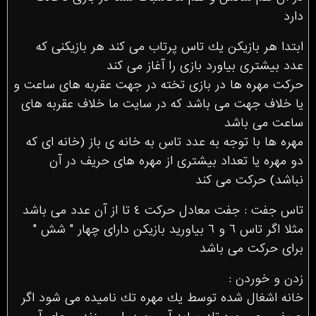
دارد
ابتدا هر بازيكن يك تاس پرتاب مى كند هر بازيكنى كه
عدد بيشترى بياورد بازى را آغاز مى كند
حركت مهره ها در بازى تخته در جهت عقربه هاى ساعت و
يا خلاف جهت مى باشد كه در سايت ما خلاف عقربه هاى
ساعت مى باشد
مهره ها با توجه به عدد تاس به خانه ى باز (خانه اى كه
دو مهره يا تعداد بيشترى از مهره هاى حريف در آن
نباشد) حركت مى كند
تاس جفت : جفت معادل حركت ٤ تا از آن عدد مى باشد
مثلا اگر تاس ٦ و ٦ بياوريد بازيكن داراى چهار " شش "
براى حركت مى باشد
زدن و خوردن :
خانه اشغال شده توسط يك مهره تك ناميده مى شود اگر