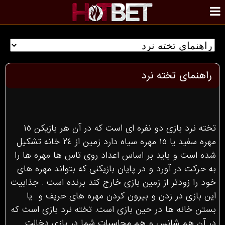
راهنمای تخته نرد
تخته نرد بازى دو نفره اى است كه در آن هر بازيكن ١٥
مهره سفيد يا ١٥ مهره سياه دارد زمين از ٢٤ خانه تشكيل
شده است و بايد بر اساس اعداد روى تاس ها مهره ها را
به حركت در آورد و در پايان بازيكنى كه بتواند مهره هاى
خود را زودتر از زمين بازى خارج كند برنده است . جذابيت
اين بازى در زدن و بیرون کردن مهره هاى حريف و يا
بستن خانه ها در حين بازى است. تخته نرد بازى است كه
در آن هم شانس و هم محاسبات شما در بازى دخالت