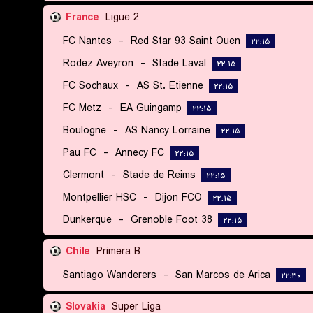
France
Ligue 2
FC Nantes
-
Red Star 93 Saint Ouen
۲۲:۱۵
Rodez Aveyron
-
Stade Laval
۲۲:۱۵
FC Sochaux
-
AS St. Etienne
۲۲:۱۵
FC Metz
-
EA Guingamp
۲۲:۱۵
Boulogne
-
AS Nancy Lorraine
۲۲:۱۵
Pau FC
-
Annecy FC
۲۲:۱۵
Clermont
-
Stade de Reims
۲۲:۱۵
Montpellier HSC
-
Dijon FCO
۲۲:۱۵
Dunkerque
-
Grenoble Foot 38
۲۲:۱۵
Chile
Primera B
Santiago Wanderers
-
San Marcos de Arica
۲۲:۳۰
Slovakia
Super Liga