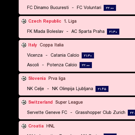
FC Dinamo Bucuresti
-
FC Voluntari
۲۲:۰۰
Czech Republic
1. Liga
FK Mlada Boleslav
-
AC Sparta Praha
۲۱:۳۰
Italy
Coppa Italia
Vicenza
-
Catania Calcio
۲۱:۳۰
Ascoli
-
Potenza Calcio
۲۲:۰۰
Slovenia
Prva liga
NK Celje
-
NK Olimpija Ljubljana
۲۱:۴۵
Switzerland
Super League
Servette Geneve FC
-
Grasshopper Club Zurich
۲۲:
Croatia
HNL