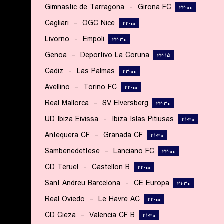
Gimnastic de Tarragona
-
Girona FC
۲۲:۰۰
Cagliari
-
OGC Nice
۲۲:۰۰
Livorno
-
Empoli
۲۲:۳۰
Genoa
-
Deportivo La Coruna
۲۲:۱۵
Cadiz
-
Las Palmas
۲۳:۰۰
Avellino
-
Torino FC
۲۲:۰۰
Real Mallorca
-
SV Elversberg
۲۲:۳۰
UD Ibiza Eivissa
-
Ibiza Islas Pitiusas
۲۱:۳۰
Antequera CF
-
Granada CF
۲۱:۳۰
Sambenedettese
-
Lanciano FC
۲۲:۰۰
CD Teruel
-
Castellon B
۲۲:۰۰
Sant Andreu Barcelona
-
CE Europa
۲۱:۳۰
Real Oviedo
-
Le Havre AC
۲۲:۰۰
CD Cieza
-
Valencia CF B
۲۱:۳۰