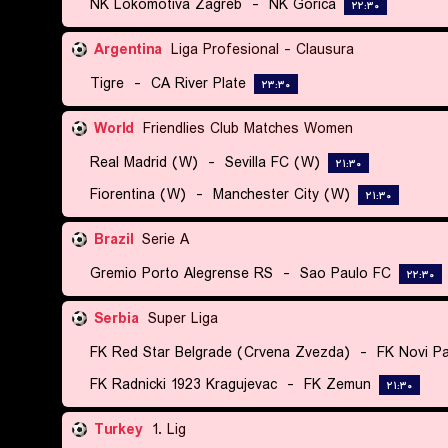
NK Lokomotiva Zagreb
-
NK Gorica
۲۲:۳۰
Argentina
Liga Profesional - Clausura
Tigre
-
CA River Plate
۲۳:۳۰
World
Friendlies Club Matches Women
Real Madrid (W)
-
Sevilla FC (W)
۲۱:۳۰
Fiorentina (W)
-
Manchester City (W)
۲۱:۳۰
Brazil
Serie A
Gremio Porto Alegrense RS
-
Sao Paulo FC
۲۲:۳۰
Serbia
Super Liga
FK Red Star Belgrade (Crvena Zvezda)
-
FK Novi P
FK Radnicki 1923 Kragujevac
-
FK Zemun
۲۱:۳۰
Turkey
1. Lig