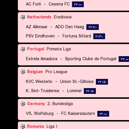
AC Forli
-
Cesena FC
۲۲:۰۰
Netherlands
Eredivisie
AZ Alkmaar
-
ADO Den Haag
۲۲:۳۰
PSV Eindhoven
-
Fortuna Sittard
۲۱:۳۰
Portugal
Primeira Liga
Estrela Amadora
-
Sporting Clube de Portugal
۲۳:۰۰
Belgium
Pro League
KVC Westerlo
-
Union St.-Gilloise
۲۲:۱۵
K. Sint-Truidense
-
Lommel
۲۲:۱۵
Germany
2. Bundesliga
VfL Wolfsburg
-
FC Kaiserslautern
۲۲:۰۰
Romania
Liga I