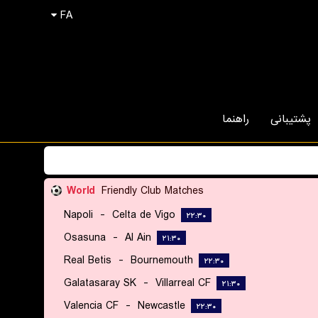
FA
پشتیبانی
راهنما
World
Friendly Club Matches
Napoli
-
Celta de Vigo
۲۲:۳۰
Osasuna
-
Al Ain
۲۱:۳۰
Real Betis
-
Bournemouth
۲۲:۳۰
Galatasaray SK
-
Villarreal CF
۲۱:۳۰
Valencia CF
-
Newcastle
۲۲:۳۰