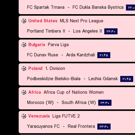
FC Spartak Trnava
-
FC Dukla Banska Bystrica
۲۲:۰
United States
MLS Next Pro League
Portland Timbers II
-
Los Angeles II
۲۳:۳۰
Bulgaria
Parva Liga
FC Dunav Ruse
-
Arda Kardzhali
۲۱:۴۵
Poland
1. Division
Podbeskidzie Bielsko-Biala
-
Lechia Gdansk
۲۱:۴۵
Africa
Africa Cup of Nations Women
Morocco (W)
-
South Africa (W)
۲۳:۳۰
Venezuela
Liga FUTVE 2
Yaracuyanos FC
-
Real Frontera
۲۳:۳۰