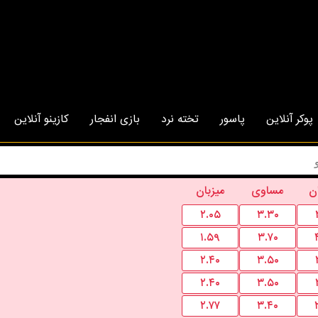
پوکر آنلاین
پاسور
تخته نرد
بازی انفجار
کازینو آنلاین
ن
مساوی
میزبان
۲.۰۵
۳.۳۰
۱.۵۹
۳.۷۰
۲.۴۰
۳.۵۰
۲.۴۰
۳.۵۰
۲.۷۷
۳.۴۰