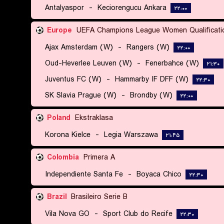
Antalyaspor
-
Keciorengucu Ankara
۲۲:۰۰
Europe
UEFA Champions League Women Qualificati
Ajax Amsterdam (W)
-
Rangers (W)
۲۲:۰۰
Oud-Heverlee Leuven (W)
-
Fenerbahce (W)
۲۱:۳۰
Juventus FC (W)
-
Hammarby IF DFF (W)
۲۲:۳۰
SK Slavia Prague (W)
-
Brondby (W)
۲۲:۰۰
Poland
Ekstraklasa
Korona Kielce
-
Legia Warszawa
۲۱:۴۵
Colombia
Primera A
Independiente Santa Fe
-
Boyaca Chico
۲۲:۳۰
Brazil
Brasileiro Serie B
Vila Nova GO
-
Sport Club do Recife
۲۲:۳۰