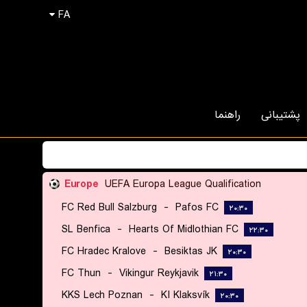
FA
پشتیبانی
راهنما
Europe
UEFA Europa League Qualification
FC Red Bull Salzburg
-
Pafos FC
۲۰:۳۰
SL Benfica
-
Hearts Of Midlothian FC
۲۲:۳۰
FC Hradec Kralove
-
Besiktas JK
۲۰:۳۰
FC Thun
-
Vikingur Reykjavik
۲۱:۳۰
KKS Lech Poznan
-
KI Klaksvík
۲۰:۳۰