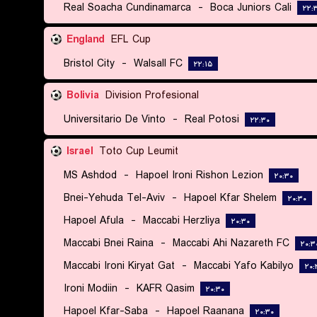
Real Soacha Cundinamarca
-
Boca Juniors Cali
۲۲:
England
EFL Cup
Bristol City
-
Walsall FC
۲۲:۱۵
Bolivia
Division Profesional
Universitario De Vinto
-
Real Potosi
۲۲:۳۰
Israel
Toto Cup Leumit
MS Ashdod
-
Hapoel Ironi Rishon Lezion
۲۰:۳۰
Bnei-Yehuda Tel-Aviv
-
Hapoel Kfar Shelem
۲۰:۳۰
Hapoel Afula
-
Maccabi Herzliya
۲۰:۳۰
Maccabi Bnei Raina
-
Maccabi Ahi Nazareth FC
۲۰:۳
Maccabi Ironi Kiryat Gat
-
Maccabi Yafo Kabilyo
۲۰:
Ironi Modiin
-
KAFR Qasim
۲۰:۳۰
Hapoel Kfar-Saba
-
Hapoel Raanana
۲۰:۳۰