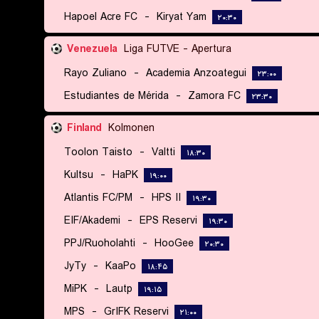
Hapoel Acre FC
-
Kiryat Yam
۲۰:۳۰
Venezuela
Liga FUTVE - Apertura
Rayo Zuliano
-
Academia Anzoategui
۲۳:۰۰
Estudiantes de Mérida
-
Zamora FC
۲۳:۳۰
Finland
Kolmonen
Toolon Taisto
-
Valtti
۱۸:۳۰
Kultsu
-
HaPK
۱۹:۰۰
Atlantis FC/PM
-
HPS II
۱۹:۳۰
EIF/Akademi
-
EPS Reservi
۱۹:۳۰
PPJ/Ruoholahti
-
HooGee
۲۰:۳۰
JyTy
-
KaaPo
۱۸:۴۵
MiPK
-
Lautp
۱۹:۱۵
MPS
-
GrIFK Reservi
۲۱:۰۰