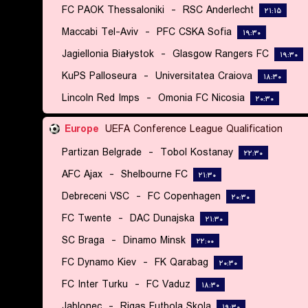
FC PAOK Thessaloniki
-
RSC Anderlecht
۲۱:۱۵
Maccabi Tel-Aviv
-
PFC CSKA Sofia
۱۹:۳۰
Jagiellonia Białystok
-
Glasgow Rangers FC
۱۹:۳۰
KuPS Palloseura
-
Universitatea Craiova
۱۸:۳۰
Lincoln Red Imps
-
Omonia FC Nicosia
۲۰:۳۰
Europe
UEFA Conference League Qualification
Partizan Belgrade
-
Tobol Kostanay
۲۲:۳۰
AFC Ajax
-
Shelbourne FC
۲۱:۳۰
Debreceni VSC
-
FC Copenhagen
۲۰:۳۰
FC Twente
-
DAC Dunajska
۲۱:۳۰
SC Braga
-
Dinamo Minsk
۲۲:۰۰
FC Dynamo Kiev
-
FK Qarabag
۲۰:۳۰
FC Inter Turku
-
FC Vaduz
۱۸:۳۰
Jablonec
-
Rigas Futbola Skola
۱۹:۳۰