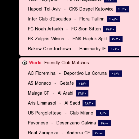
Hapoel Tel-Aviv
-
GKS Dospel Katowice
۲۱:۳۰
Inter Club d'Escaldes
-
Flora Tallinn
۲۰:۳۰
FC Noah Artsakh
-
FC Sion Sitten
۱۹:۳۰
FK Zalgiris Vilnius
-
HNK Hajduk Split
۲۰:۳۰
Rakow Czestochowa
-
Hammarby IF
۲۰:۳۰
World
Friendly Club Matches
AC Fiorentina
-
Deportivo La Coruna
۲۱:۳۰
AS Monaco
-
Getafe
۲۱:۳۰
Malaga CF
-
Al Arabi
۲۱:۳۰
Aris Limmasol
-
Al Sadd
۱۸:۳۰
US Pergolettese
-
Club Milano
۱۹:۳۰
Pavonese
-
Desenzano Calvina
۱۹:۰۰
Real Zaragoza
-
Andorra CF
۲۰:۰۰