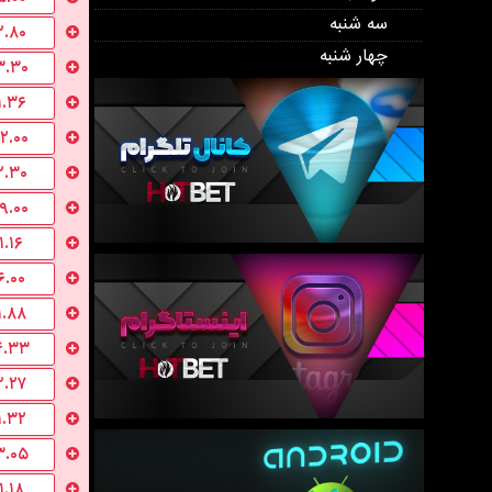
سه شنبه
۲.۸۰
چهار شنبه
۳.۳۰
۱.۳۶
۱۲.۰۰
۲.۳۰
۱۹.۰۰
۱.۱۶
۶.۰۰
۱.۸۸
۴.۳۳
۲.۲۷
۱.۳۲
۳.۰۵
۱.۱۸