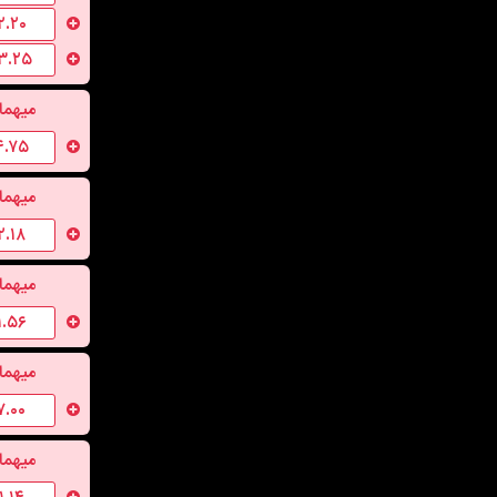
۲.۲۰
۳.۲۵
میهما
۴.۷۵
میهما
۲.۱۸
میهما
۱.۵۶
میهما
۷.۰۰
میهما