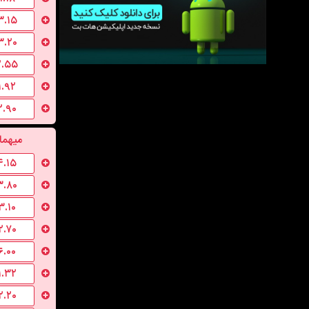
۳.۱۵
۳.۲۰
۲.۵۵
۱.۹۲
۲.۹۰
میهما
۴.۱۵
۳.۸۰
۳.۱۰
۲.۷۰
۶.۰۰
۱.۳۲
۲.۲۰