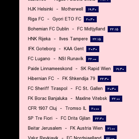
HJK Helsinki
-
Motherwell
۱۹:۳۰
Riga FC
-
Gyori ETO FC
۲۰:۳۰
Bohemian FC Dublin
-
FC Midtjylland
۲۲:۱۵
HNK Rijeka
-
Ilves Tampere
۲۲:۱۵
IFK Goteborg
-
KAA Gent
۲۰:۳۰
FC Lugano
-
NSI Runavík
۲۲:۰۰
Paide Linnameeskond
-
SK Rapid Wien
۱۹:۳۰
Hibernian FC
-
FK Shkendija 79
۲۲:۳۰
FC Sheriff Tiraspol
-
FC St. Gallen
۲۰:۳۰
FK Borac Banjaluka
-
Maxline Vitebsk
۲۲:۰۰
CFR 1907 Cluj
-
Tromso IL
۲۰:۰۰
SP Tre Fiori
-
FC Drita Gjilan
۲۲:۳۰
Beitar Jerusalem
-
FK Austria Wien
۲۱:۰۰
Valur Reykjavik
-
FC Nordsjaelland
۲۲:۰۰