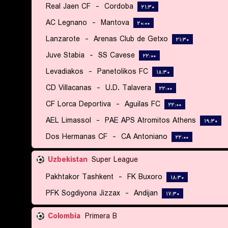
Real Jaen CF
-
Cordoba
۲۱:۳۰
AC Legnano
-
Mantova
۲۰:۰۰
Lanzarote
-
Arenas Club de Getxo
۲۱:۳۰
Juve Stabia
-
SS Cavese
۲۲:۰۰
Levadiakos
-
Panetolikos FC
۱۸:۳۰
CD Villacanas
-
U.D. Talavera
۲۲:۰۰
CF Lorca Deportiva
-
Aguilas FC
۲۲:۰۰
AEL Limassol
-
PAE APS Atromitos Athens
۱۹:۳۰
Dos Hermanas CF
-
CA Antoniano
۲۲:۰۰
Uzbekistan
Super League
Pakhtakor Tashkent
-
FK Buxoro
۱۸:۳۰
PFK Sogdiyona Jizzax
-
Andijan
۱۷:۳۰
Colombia
Primera B