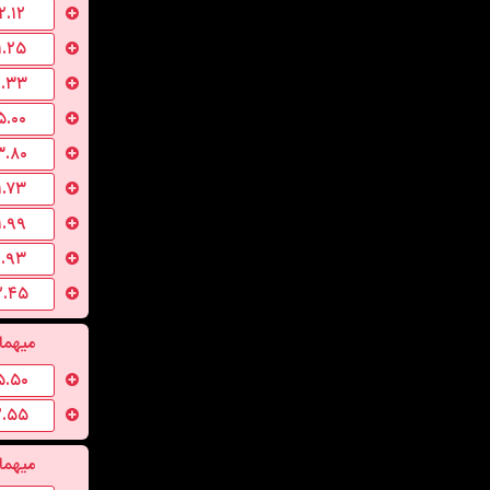
۲.۱۲
۱.۲۵
۱.۳۳
۵.۰۰
۳.۸۰
۱.۷۳
۱.۹۹
۱.۹۳
۲.۴۵
میهما
۵.۵۰
۲.۵۵
میهما