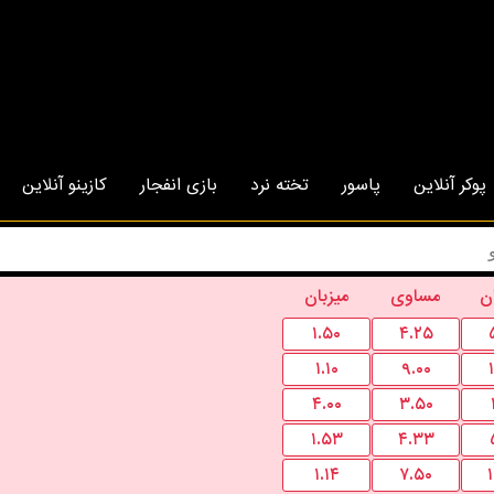
پوکر آنلاین
پاسور
تخته نرد
بازی انفجار
کازینو آنلاین
ن
مساوی
میزبان
۱.۵۰
۴.۲۵
۱.۱۰
۹.۰۰
۴.۰۰
۳.۵۰
۱.۵۳
۴.۳۳
۱.۱۴
۷.۵۰