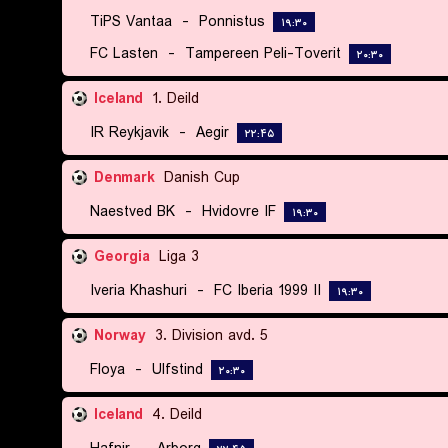
TiPS Vantaa
-
Ponnistus
۱۹:۳۰
FC Lasten
-
Tampereen Peli-Toverit
۲۰:۳۰
Iceland
1. Deild
IR Reykjavik
-
Aegir
۲۲:۴۵
Denmark
Danish Cup
Naestved BK
-
Hvidovre IF
۱۹:۳۰
Georgia
Liga 3
Iveria Khashuri
-
FC Iberia 1999 II
۱۹:۳۰
Norway
3. Division avd. 5
Floya
-
Ulfstind
۲۰:۳۰
Iceland
4. Deild