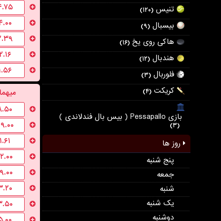
۴.۷۵
تنیس
(۱۲۰)
۴.۰۰
بیسبال
(۹)
۲.۳۹
هاکی روی یخ
(۱۶)
۲.۱۶
هندبال
(۱۲)
۱.۵۶
فلوربال
(۳)
کریکت
میهما
(۴)
۸.۵۰
بازی Pessapallo ( بیس بال فندلاندی )
۹.۰۰
(۳)
۱.۶۱
روز ها
۱۲.۰۰
پنج شنبه
۱۹.۰۰
جمعه
۳.۲۰
شنبه
یک شنبه
۳.۵۰
دوشنبه
۵.۰۰